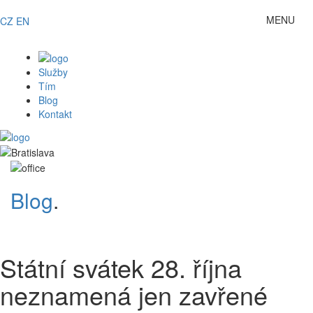
MENU
CZ
EN
Toggle
navigat
Služby
Tím
Blog
Kontakt
Blog
.
{MASNews::autoShow()}
Státní svátek 28. října
neznamená jen zavřené