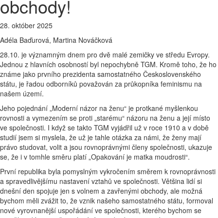
obchody!
28. október 2025
Adéla Baďurová, Martina Nováčková
28.10. je významným dnem pro dvě malé zemičky ve středu Evropy.
Jednou z hlavních osobností byl nepochybně TGM. Kromě toho, že ho
známe jako prvního prezidenta samostatného Československého
státu, je řadou odborníků považován za průkopníka feminismu na
našem území.
Jeho pojednání „Moderní názor na ženu“ je protkané myšlenkou
rovnosti a vymezením se proti „starému“ názoru na ženu a její místo
ve společnosti. I když se takto TGM vyjádřil už v roce 1910 a v době
studií jsem si myslela, že už je tahle otázka za námi, že ženy mají
právo studovat, volit a jsou rovnoprávnými členy společnosti, ukazuje
se, že i v tomhle směru platí „Opakování je matka moudrosti“.
První republika byla pomyslným vykročením směrem k rovnoprávnosti
a spravedlivějšímu nastavení vztahů ve společnosti. Většina lidí si
dnešní den spojuje jen s volnem a zavřenými obchody, ale možná
bychom měli zvážit to, že vznik našeho samostatného státu, formoval
nové vyrovnanější uspořádání ve společnosti, kterého bychom se