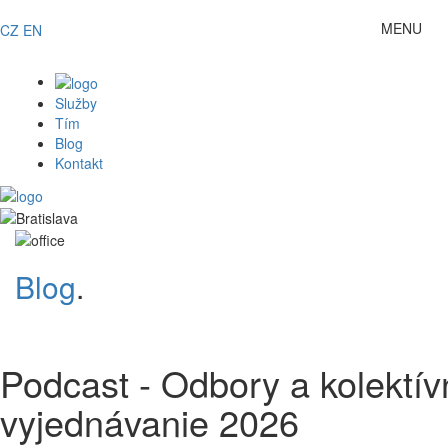
MENU
CZ
EN
Toggle
navigat
Služby
Tím
Blog
Kontakt
Blog
.
{MASNews::autoShow()}
Podcast - Odbory a kolektív
vyjednávanie 2026