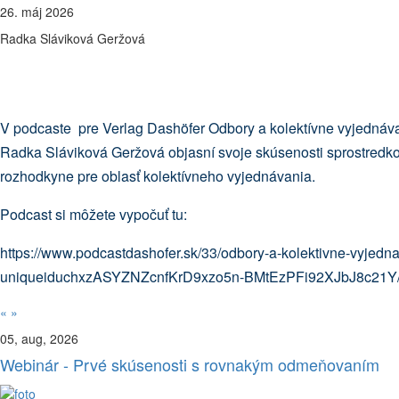
26. máj 2026
Radka Sláviková Geržová
V podcaste pre Verlag Dashöfer Odbory a kolektívne vyjednáv
Radka Sláviková Geržová objasní svoje skúsenosti sprostredko
rozhodkyne pre oblasť kolektívneho vyjednávania.
Podcast si môžete vypočuť tu:
https://www.podcastdashofer.sk/33/odbory-a-kolektivne-vyjedn
uniqueiduchxzASYZNZcnfKrD9xzo5n-BMtEzPFi92XJbJ8c21Y/
«
»
05, aug, 2026
Webinár - Prvé skúsenosti s rovnakým odmeňovaním