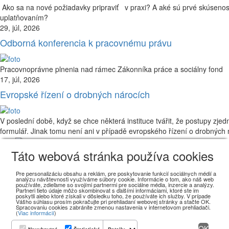
Ako sa na nové požiadavky pripraviť v praxi? A aké sú prvé skúsenost
uplatňovaním?
29, júl, 2026
Odborná konferencia k pracovnému právu
Pracovnoprávne plnenia nad rámec Zákonníka práce a sociálny fond
17, júl, 2026
Evropské řízení o drobných nárocích
V poslední době, když se chce některá instituce tvářit, že postupy zjed
formulář. Jinak tomu není ani v případě evropského řízení o drobných
Táto webová stránka používa cookies
Seberíniho 1, 821 03 Bratislava, Slovensko,
legal@bratis.law
Thákurova 3, 160 00 Praha, Česká republika,
Pre personalizáciu obsahu a reklám, pre poskytovanie funkcií sociálnych médií a
analýzu návštevnosti využíváme súbory cookie. Informácie o tom, ako náš web
prague@bratis.law
používáte, zdieľame so svojími partnermi pre sociálne média, inzercie a analýzy.
Partneri tieto údaje môžo skombinovat s ďalšími informáciami, ktoré ste im
Služby
poskytli alebo ktoré získali v dôsledku toho, že používáte ich služby. V prípade
Vášho súhlasu prosím pokračujte pri prehliadaní webovej stránky a stačte OK.
Tím
Spracovaniu cookies zabránite zmenou nastavenia v internetovom prehliadači.
(
Viac informácií
)
Blog
Kontakt
OK