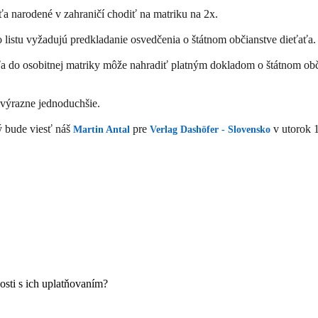
ťa narodené v zahraničí chodiť na matriku na 2x.
listu vyžadujú predkladanie osvedčenia o štátnom občianstve dieťaťa. 
ťa do osobitnej matriky môže nahradiť platným dokladom o štátnom obči
 výrazne jednoduchšie.
ý bude viesť náš
pre
v utorok 
Martin Antal
Verlag Dashöfer - Slovensko
sti s ich uplatňovaním?