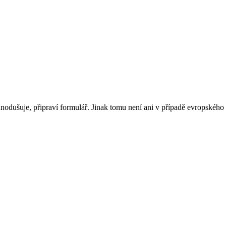
ednodušuje, připraví formulář. Jinak tomu není ani v případě evropskéh