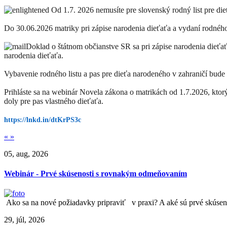
Od 1.7. 2026 nemusíte pre slovenský rodný list pre die
Do 30.06.2026 matriky pri zápise narodenia dieťaťa a vydaní rodného 
Doklad o štátnom občianstve SR sa pri zápise narodenia dieťa
narodenia dieťaťa.
Vybavenie rodného listu a pas pre dieťa narodeného v zahraničí bude
Prihláste sa na webinár Novela zákona o matrikách od 1.7.2026, ktor
doly pre pas vlastného dieťaťa.
https://lnkd.in/dtKrPS3c
«
»
05, aug, 2026
Webinár - Prvé skúsenosti s rovnakým odmeňovaním
Ako sa na nové požiadavky pripraviť v praxi? A aké sú prvé skúseno
29, júl, 2026