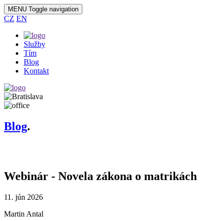
MENU
Toggle navigation
CZ
EN
Služby
Tím
Blog
Kontakt
Blog
.
{MASNews::autoShow()}
Webinár - Novela zákona o matrikách
11. jún 2026
Martin Antal