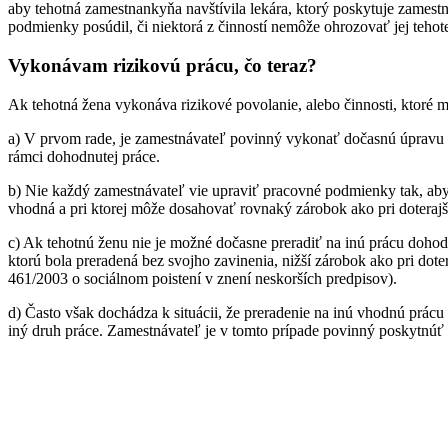
aby tehotná zamestnankyňa navštívila lekára, ktorý poskytuje zamest
podmienky posúdil, či niektorá z činností nemôže ohrozovať jej tehot
Vykonávam rizikovú prácu, čo teraz?
Ak tehotná žena vykonáva rizikové povolanie, alebo činnosti, ktoré m
a) V prvom rade, je zamestnávateľ povinný vykonať dočasnú úpravu
rámci dohodnutej práce.
b) Nie každý zamestnávateľ vie upraviť pracovné podmienky tak, aby 
vhodná a pri ktorej môže dosahovať rovnaký zárobok ako pri doterajš
c) Ak tehotnú ženu nie je možné dočasne preradiť na inú prácu dohod
ktorú bola preradená bez svojho zavinenia, nižší zárobok ako pri dote
461/2003 o sociálnom poistení v znení neskorších predpisov).
d) Často však dochádza k situácii, že preradenie na inú vhodnú prácu
iný druh práce. Zamestnávateľ je v tomto prípade povinný poskytnú