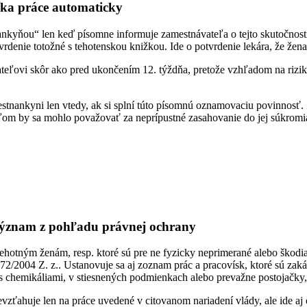
ka práce automaticky
kyňou“ len keď písomne informuje zamestnávateľa o tejto skutočnosti, a
enie totožné s tehotenskou knižkou. Ide o potvrdenie lekára, že žena j
teľovi skôr ako pred ukončením 12. týždňa, pretože vzhľadom na riziko
tnankyni len vtedy, ak si splní túto písomnú oznamovaciu povinnosť. 
om by sa mohlo považovať za neprípustné zasahovanie do jej súkromia
význam z pohľadu právnej ochrany
ehotným ženám, resp. ktoré sú pre ne fyzicky neprimerané alebo škod
272/2004 Z. z.. Ustanovuje sa aj zoznam prác a pracovísk, ktoré sú z
s chemikáliami, v stiesnených podmienkach alebo prevažne postojačky,
nevzťahuje len na práce uvedené v citovanom nariadení vlády, ale ide 