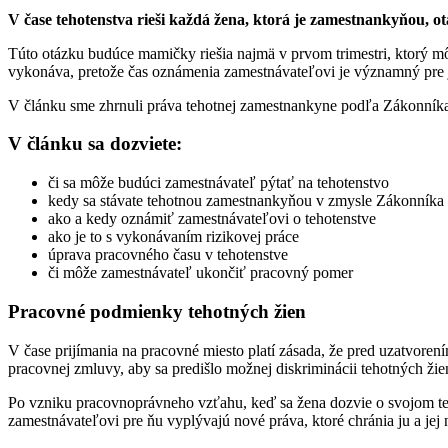
V
ča
se tehotenstva rieši každá žena, ktorá je zamestnankyňou, o
Túto otázku budúce mamičky riešia najmä v prvom trimestri, ktorý môž
vykonáva, pretože čas oznámenia zamestnávateľovi je významný pre 
V článku sme zhrnuli práva tehotnej zamestnankyne podľa Zákonníka 
V článku sa dozviete:
či sa môže budúci zamestnávateľ pýtať na tehotenstvo
kedy sa stávate tehotnou zamestnankyňou v zmysle Zákonníka
ako a kedy oznámiť zamestnávateľovi o tehotenstve
ako je to s vykonávaním rizikovej práce
úprava pracovného času v tehotenstve
či môže zamestnávateľ ukončiť pracovný pomer
Pracovné podmienky tehotných žien
V čase prijímania na pracovné miesto platí zásada, že pred uzatvore
pracovnej zmluvy, aby sa predišlo možnej diskriminácii tehotných žie
Po vzniku pracovnoprávneho vzťahu, keď sa žena dozvie o svojom te
zamestnávateľovi pre ňu vyplývajú nové práva, ktoré chránia ju a jej