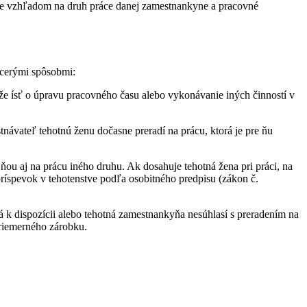
edne vzhľadom na druh práce danej zamestnankyne a pracovné
iacerými spôsobmi:
 ísť o úpravu pracovného času alebo vykonávanie iných činností v
návateľ tehotnú ženu dočasne preradí na prácu, ktorá je pre ňu
ou aj na prácu iného druhu. Ak dosahuje tehotná žena pri práci, na
 príspevok v tehotenstve podľa osobitného predpisu (zákon č.
á k dispozícii alebo tehotná zamestnankyňa nesúhlasí s preradením na
priemerného zárobku.