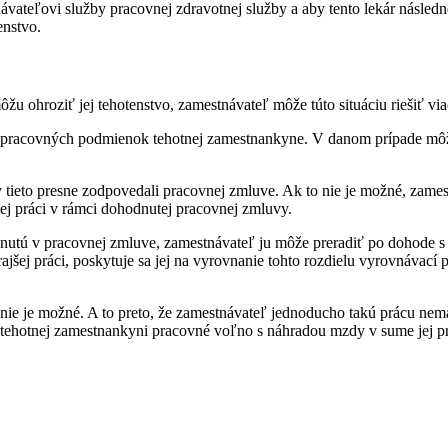
návateľovi služby pracovnej zdravotnej služby a aby tento lekár násl
enstvo.
ôžu ohroziť jej tehotenstvo, zamestnávateľ môže túto situáciu riešiť v
 pracovných podmienok tehotnej zamestnankyne. V danom prípade môže
tieto presne zodpovedali pracovnej zmluve. Ak to nie je možné, zamest
ej práci v rámci dohodnutej pracovnej zmluvy.
nutú v pracovnej zmluve, zamestnávateľ ju môže preradiť po dohode s ň
rajšej práci, poskytuje sa jej na vyrovnanie tohto rozdielu vyrovnávací
 nie je možné. A to preto, že zamestnávateľ jednoducho takú prácu nem
ť tehotnej zamestnankyni pracovné voľno s náhradou mzdy v sume jej 