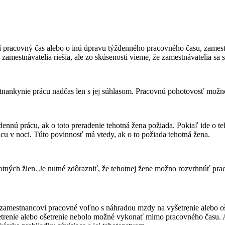
í pracovný čas alebo o inú úpravu týždenného pracovného času, zamest
amestnávatelia riešia, ale zo skúsenosti vieme, že zamestnávatelia sa 
estnankynie prácu nadčas len s jej súhlasom. Pracovnú pohotovosť mo
dennú prácu, ak o toto preradenie tehotná žena požiada. Pokiaľ ide o 
ácu v noci. Túto povinnosť má vtedy, ak o to požiada tehotná žena.
otných žien. Je nutné zdôrazniť, že tehotnej žene možno rozvrhnúť pr
 zamestnancovi pracovné voľno s náhradou mzdy na vyšetrenie alebo o
šetrenie alebo ošetrenie nebolo možné vykonať mimo pracovného času. A