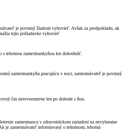
návateľ je povinný žiadosti vyhovieť. Avšak za predpokladu, ak
snažia tejto požiadavke vyhovieť
žno s tehotnou zamestnankyňou len dohodnúť.
tehotnú zamestnankyňu pracujúcu v noci, zamestnávateľ je povinný
acovný čas nerovnomerne len po dohode s ňou.
šetrenie zamestnanca v zdravotníckom zariadení na nevyhnutne
k je zamestnávateľ informovaný o tehotnosti, tehotná