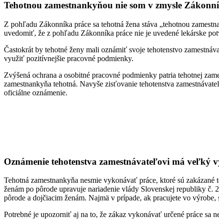
Tehotnou zamestnankyňou nie som v zmysle Zákonní
Z pohľadu Zákonníka práce sa tehotná žena stáva „tehotnou zamestnan
uvedomiť, že z pohľadu Zákonníka práce nie je uvedené lekárske potvrd
Častokrát by tehotné ženy mali oznámiť svoje tehotenstvo zamestnáva
využiť pozitívnejšie pracovné podmienky.
Zvýšená ochrana a osobitné pracovné podmienky patria tehotnej zames
zamestnankyňa tehotná. Navyše zisťovanie tehotenstva zamestnávateľ
oficiálne oznámenie.
Oznámenie tehotenstva zamestnávateľovi má veľký 
Tehotná zamestnankyňa nesmie vykonávať práce, ktoré sú zakázané t
ženám po pôrode upravuje nariadenie vlády Slovenskej republiky č. 
pôrode a dojčiacim ženám. Najmä v prípade, ak pracujete vo výrobe, 
Potrebné je upozorniť aj na to, že zákaz vykonávať určené práce sa 