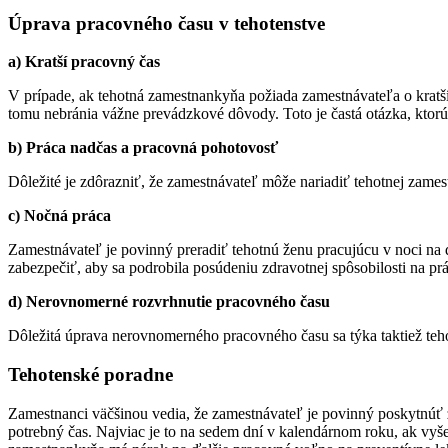
Úprava pracovného času v tehotenstve
a) Kratší pracovný čas
V prípade, ak tehotná zamestnankyňa požiada zamestnávateľa o kratš
tomu nebránia vážne prevádzkové dôvody. Toto je častá otázka, ktorú z
b) Práca nadčas a pracovná pohotovosť
Dôležité je zdôrazniť, že zamestnávateľ môže nariadiť tehotnej zam
c) Nočná práca
Zamestnávateľ je povinný preradiť tehotnú ženu pracujúcu v noci na 
zabezpečiť, aby sa podrobila posúdeniu zdravotnej spôsobilosti na pr
d) Nerovnomerné rozvrhnutie pracovného času
Dôležitá úprava nerovnomerného pracovného času sa týka taktiež teh
Tehotenské poradne
Zamestnanci väčšinou vedia, že zamestnávateľ je povinný poskytnúť
potrebný čas. Najviac je to na sedem dní v kalendárnom roku, ak vy