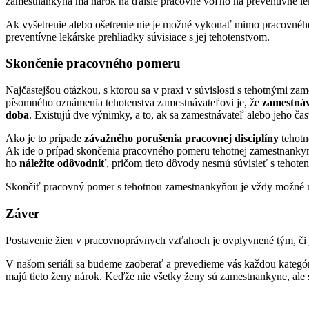
zamestnankyňa má nárok na ďalšie pracovné voľno na preventívne leká
Ak vyšetrenie alebo ošetrenie nie je možné vykonať mimo pracovnéh
preventívne lekárske prehliadky súvisiace s jej tehotenstvom.
Skončenie pracovného pomeru
Najčastejšou otázkou, s ktorou sa v praxi v súvislosti s tehotnými
písomného oznámenia tehotenstva zamestnávateľovi je, že
zamestnáv
doba
. Existujú dve výnimky, a to, ak sa zamestnávateľ alebo jeho čas
Ako je to prípade
závažného porušenia pracovnej disciplíny
tehotn
Ak ide o prípad skončenia pracovného pomeru tehotnej zamestnanky
ho
náležite odôvodniť
, pričom tieto dôvody nesmú súvisieť s tehot
Skončiť pracovný pomer s tehotnou zamestnankyňou je vždy možné 
Záver
Postavenie žien v pracovnoprávnych vzťahoch je ovplyvnené tým, či 
V našom seriáli sa budeme zaoberať a prevedieme vás každou kategór
majú tieto ženy nárok. Keďže nie všetky ženy sú zamestnankyne, ale 