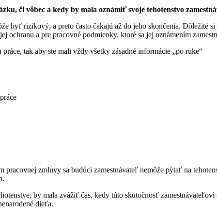
tázku, či vôbec a kedy by mala oznámiť svoje tehotenstvo zamestná
e byť rizikový, a preto často čakajú až do jeho skončenia. Dôležité s
jej ochranu a pre pracovné podmienky, ktoré sa jej oznámením zamest
práce, tak aby ste mali vždy všetky zásadné informácie „po ruke“
 práce
ním pracovnej zmluvy sa budúci zamestnávateľ nemôže pýtať na tehotens
n.
hotenstve, by mala zvážiť čas, kedy túto skutočnosť zamestnávateľov
 nenarodené dieťa.