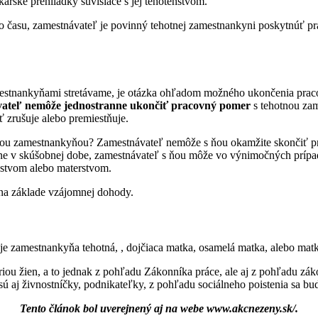
rske prehliadky súvisiace s jej tehotenstvom.
o času, zamestnávateľ je povinný tehotnej zamestnankyni poskytnúť 
 zamestnankyňami stretávame, je otázka ohľadom možného ukončenia pra
ateľ nemôže jednostranne ukončiť pracovný pomer
s tehotnou za
ť zrušuje alebo premiestňuje.
ou zamestnankyňou? Zamestnávateľ nemôže s ňou okamžite skončiť p
ne v skúšobnej dobe, zamestnávateľ s ňou môže vo výnimočných prípa
enstvom alebo materstvom.
na základe vzájomnej dohody.
je zamestnankyňa tehotná, , dojčiaca matka, osamelá matka, alebo matk
iou žien, a to jednak z pohľadu Zákonníka práce, ale aj z pohľadu zá
sú aj živnostníčky, podnikateľky, z pohľadu sociálneho poistenia sa bu
Tento článok bol uverejnený aj na webe www.akcnezeny.sk/.