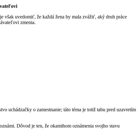
vateľovi
i je však uvedomiť, že každá žena by mala zvážiť, aký druh práce
návateľovi zmenia.
tvo uchádzačky o zamestnanie; táto téma je totiž tabu pred uzavretím
i oznámi. Dôvod je ten, že okamihom oznámenia svojho stavu