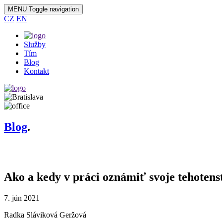
MENU
Toggle navigation
CZ
EN
Služby
Tím
Blog
Kontakt
Blog
.
{MASNews::autoShow()}
Ako a kedy v práci oznámiť svoje tehotenst
7. jún 2021
Radka Sláviková Geržová