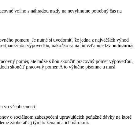
pracovné voľno s náhradou mzdy na nevyhnutne potrebný čas na
covného pomeru. Je nutné si uvedomiť, že jedna z najväčších výhod
mestnankyňou výpoveďou, nakoľko sa na ňu vzťahuje tzv.
ochranná
racovný pomer, ale môže s ňou skončiť pracovný pomer výpoveďou.
doch skončiť pracovný pomer. A to výlučne písomne a musí
a vo všeobecnosti.
konov o sociálnom zabezpečení upravujúcich peňažné dávky na ktoré
deme zaoberať aj týmito ženami a ich nárokmi.