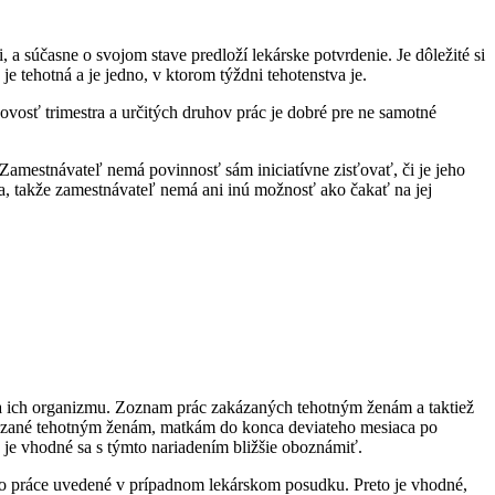
 súčasne o svojom stave predloží lekárske potvrdenie. Je dôležité si
e tehotná a je jedno, v ktorom týždni tehotenstva je.
vosť trimestra a určitých druhov prác je dobré pre ne samotné
Zamestnávateľ nemá povinnosť sám iniciatívne zisťovať, či je jeho
, takže zamestnávateľ nemá ani inú možnosť ako čakať na jej
ia ich organizmu. Zoznam prác zakázaných tehotným ženám a taktiež
akázané tehotným ženám, matkám do konca deviateho mesiaca po
 je vhodné sa s týmto nariadením bližšie oboznámiť.
aj o práce uvedené v prípadnom lekárskom posudku. Preto je vhodné,