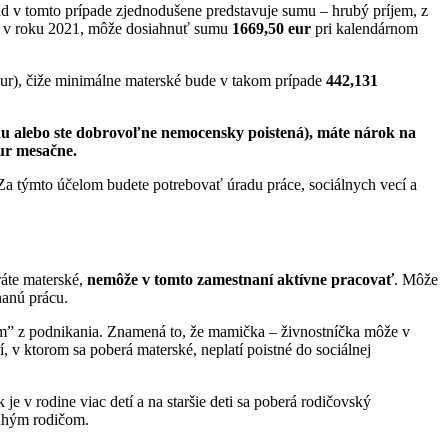
 v tomto prípade zjednodušene predstavuje sumu – hrubý príjem, z
é v roku 2021, môže dosiahnuť sumu
1669,50 eur
pri kalendárnom
ur), čiže minimálne materské bude v takom prípade
442,131
du alebo ste dobrovoľne nemocensky poistená), máte nárok na
ur mesačne.
 Za týmto účelom budete potrebovať úradu práce, sociálnych vecí a
áte materské,
nemôže v tomto zamestnaní aktívne pracovať
. Môže
nanú prácu.
m” z podnikania. Znamená to, že mamička – živnostníčka môže v
v ktorom sa poberá materské, neplatí poistné do sociálnej
 je v rodine viac detí a na staršie deti sa poberá rodičovský
ruhým rodičom.