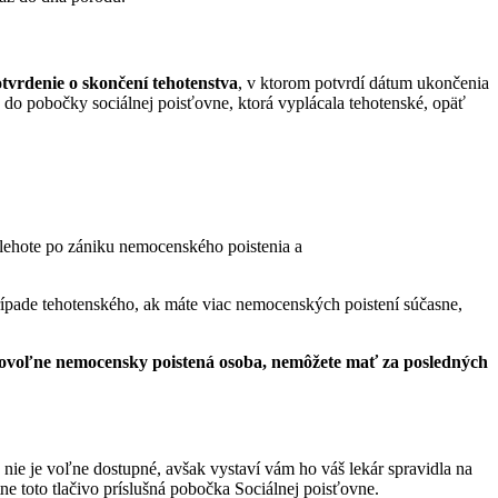
tvrdenie o skončení tehotenstva
, v ktorom potvrdí dátum ukončenia
 do pobočky sociálnej poisťovne, ktorá vyplácala tehotenské, opäť
lehote po zániku nemocenského poistenia a
pade tehotenského, ak máte viac nemocenských poistení súčasne,
rovoľne nemocensky poistená osoba, nemôžete mať za posledných
o nie je voľne dostupné, avšak vystaví vám ho váš lekár spravidla na
e toto tlačivo príslušná pobočka Sociálnej poisťovne.