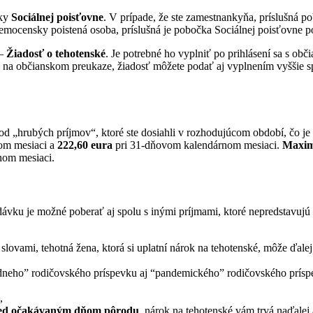
ky
Sociálnej poisťovne
. V prípade, že ste zamestnankyňa, príslušná p
mocensky poistená osoba, príslušná je pobočka Sociálnej poisťovne p
–
Žiadosť o tehotenské
. Je potrebné ho vyplniť po prihlásení sa s o
p na občianskom preukaze, žiadosť môžete podať aj vyplnením vyššie 
d „hrubých príjmov“, ktoré ste dosiahli v rozhodujúcom období, čo je 
om mesiaci a
222,60 eura
pri 31-dňovom kalendárnom mesiaci.
Maxim
nom mesiaci.
 dávku je možné poberať aj spolu s inými príjmami, ktoré nepredstavujú
slovami, tehotná žena, ktorá si uplatní nárok na tehotenské, môže ďal
“riadneho” rodičovského príspevku aj “pandemického” rodičovského prí
,
pred očakávaným dňom pôrodu
, nárok na tehotenské vám trvá naďalej