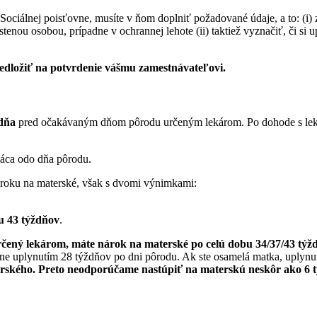
 Sociálnej poisťovne, musíte v ňom doplniť požadované údaje, a to: (i) 
ou osobou, prípadne v ochrannej lehote (ii) taktiež vyznačiť, či si 
edložiť na potvrdenie vášmu zamestnávateľovi.
ždňa
pred očakávaným dňom pôrodu určeným lekárom. Po dohode s lek
pláca odo dňa pôrodu.
roku na materské, však s dvomi výnimkami:
u 43 týždňov
.
ený lekárom, máte nárok na materské po celú dobu 34/37/43 týž
uplynutím 28 týždňov po dni pôrodu. Ak ste osamelá matka, uplynutím 
aterského. Preto neodporúčame nastúpiť na materskú neskôr ako 