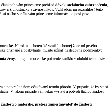
ch článkoch vám prinesieme prehľad
dávok sociálneho zabezpečenia
,
užov a živnostníčky a živnostníkov. Vzhľadom na rozsiahlosť tejto
j časti nášho seriálu vám prinesieme informácie o poskytovaní
hotenské. Nárok na tehotenské vzniká tehotnej žene od prvého
nské priznané a poskytnuté, musíte spĺňať nasledovné podmienky:
hota ženy
,
ktorej nemocenské poistenie zaniklo v období tehotenstva,
va
a potvrdí na ňom očakávaný termín pôrodu. V prípade, že by ste si
atne. V takom prípade vám lekár vystaví a potvrdí tlačivo žiadosti
žiadosti o materské, pretože zamestnávateľ do žiadosti