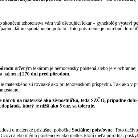
 skončení tehotenstva vám váš ošetrujúci lekár – gynekológ vystaví
po
ípadne dátum spontánneho potratu. Toto potvrdenie je potrebné doručiť
 pôrodu
určeným lekárom je nemocensky poistená alebo je v ochrannej 
á najmenej
270 dní pred pôrodom
.
materského sú rovnaké ako pri tehotenskom príspevku. Tak ako v prí
amostatne.
te nárok na materské ako živnostníčka, teda SZČO, prípadne dob
platok, ktorý je nižší ako 5 eur, sa toleruje.
adosti o materské príslušnej pobočke
Sociálnej poisťovne
. Toto tlačiv
ovi alebo inému poistencovi ako matke, ktorá dieťa porodila, poskytn