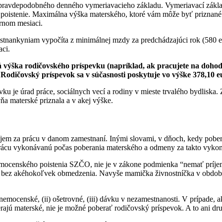
pravdepodobného denného vymeriavacieho základu. Vymeriavací základ
 poistenie. Maximálna výška materského, ktoré vám môže byť priznan
rnom mesiaci.
tnankyniam vypočíta z minimálnej mzdy za predchádzajúci rok (580 e
ci.
 výška rodičovského príspevku (napríklad, ak pracujete na doho
odičovský príspevok sa v súčasnosti poskytuje vo výške 378,10 e
u je úrad práce, sociálnych vecí a rodiny v mieste trvalého bydliska.
a materské priznala a v akej výške.
jem za prácu v danom zamestnaní. Inými slovami, v dňoch, kedy pober
 prácu vykonávanú počas poberania materského a odmeny za takto vyko
emocenského poistenia SZČO, nie je v zákone podmienka “nemať príje
o bez akéhokoľvek obmedzenia. Navyše mamička živnostníčka v období, 
 nemocenské, (ii) ošetrovné, (iii) dávku v nezamestnanosti. V prípade, ak
oberajú materské, nie je možné poberať rodičovský príspevok. A to ani d