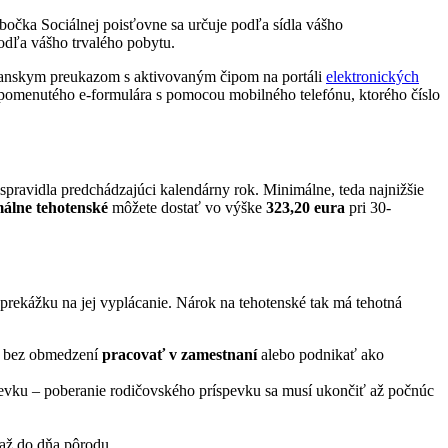
obočka Sociálnej poisťovne sa určuje podľa sídla vášho
odľa vášho trvalého pobytu.
bčianskym preukazom s aktivovaným čipom na portáli
elektronických
spomenutého e-formulára s pomocou mobilného telefónu, ktorého číslo
spravidla predchádzajúci kalendárny rok. Minimálne, teda najnižšie
álne tehotenské
môžete dostať vo výške
323,20 eura
pri 30-
 prekážku na jej vyplácanie. Nárok na tehotenské tak má tehotná
ej bez obmedzení
pracovať v zamestnaní
alebo podnikať ako
spevku – poberanie rodičovského príspevku sa musí ukončiť až počnúc
 až do dňa pôrodu.