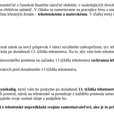
zraniteľné a častokrát finančne náročné obdobie, v nasledujúcich dvo
 ho efektívne uplatniť. V článku sa zameriavame na pracujúce ženy a m
anému tehotným ženám –
tehotenskému a materskému
. V ďalšej trete
nok nárok na nový príspevok v rámci sociálneho zabezpečenia, tzv. te
eda po dosiahnutí 13. týždňa tehotenstva. Na to, aby vám bolo tehote
mocenského poistenia na začiatku 13 týždňa tehotenstva (
ochranná le
 rokoch pred dosiahnutím 13 týždňa tehotenstva.
gynekológ
, ktorý vám ho poskytne po dosiahnutí
13. týždňa tehotenst
 poistení, nárok na tehotenské sa posudzuje z každého poistenia samost
plníte svoje osobné údaje a podpíšete ho.
o tehotenské nepredkladá svojmu zamestnávateľovi, ako je to pri 