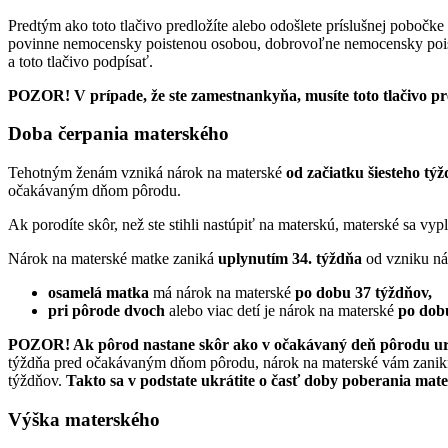
Predtým ako toto tlačivo predložíte alebo odošlete príslušnej pobočke
povinne nemocensky poistenou osobou, dobrovoľne nemocensky poisten
a toto tlačivo podpísať.
POZOR! V prípade, že ste zamestnankyňa, musíte toto tlačivo pr
Doba čerpania materského
Tehotným ženám vzniká nárok na materské
od začiatku šiesteho tý
očakávaným dňom pôrodu.
Ak porodíte skôr, než ste stihli nastúpiť na materskú, materské sa vy
Nárok na materské matke zaniká
uplynutím
34. týždňa
od vzniku ná
osamelá matka
má nárok na materské
po dobu 37 týždňov,
pri pôrode dvoch
alebo viac detí je nárok na materské
po dob
POZOR! Ak pôrod nastane skôr ako v očakávaný deň pôrodu urč
týždňa pred očakávaným dňom pôrodu, nárok na materské vám zanikne 
týždňov.
Takto sa v podstate ukrátite o časť doby poberania m
Výška materského