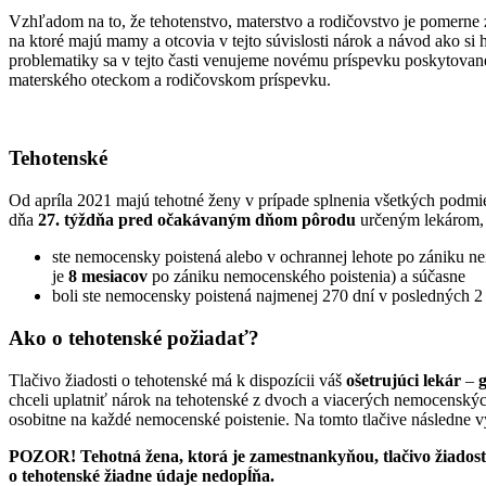
Vzhľadom na to, že tehotenstvo, materstvo a rodičovstvo je pomerne 
na ktoré majú mamy a otcovia v tejto súvislosti nárok a návod ako si
problematiky sa v tejto časti venujeme novému príspevku poskytov
materského oteckom a rodičovskom príspevku.
Tehotenské
Od apríla 2021 majú tehotné ženy v prípade splnenia všetkých podmie
dňa
27. týždňa pred očakávaným dňom pôrodu
určeným lekárom, t
ste nemocensky poistená alebo v ochrannej lehote po zániku ne
je
8 mesiacov
po zániku nemocenského poistenia) a súčasne
boli ste nemocensky poistená najmenej 270 dní v posledných 2
Ako o tehotenské požiadať?
Tlačivo žiadosti o tehotenské má k dispozícii váš
ošetrujúci lekár
–
chceli uplatniť nárok na tehotenské z dvoch a viacerých nemocenských
osobitne na každé nemocenské poistenie. Na tomto tlačive následne vy
POZOR! Tehotná žena, ktorá je zamestnankyňou, tlačivo žiadosti 
o tehotenské žiadne údaje nedopĺňa.