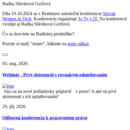
Radka Sláviková Geržová
Dňa 10.10.2024 sa v Bratislave uskutoční konferencia
Slovak
Women in Tech
. Konferenciu organizuje
Aj Ty v IT.
Na konferencii
vystúpi aj Radka Sláviková Geržová.
Čo sa dozviete na Radkinej prednáške?
Pozrite si malý "teaser", kliknite na
tento odkaz
.
«
»
05, aug, 2026
Webinár - Prvé skúsenosti s rovnakým odmeňovaním
Ako sa na nové požiadavky pripraviť v praxi? A aké sú prvé
skúsenosti s ich uplatňovaním?
29, júl, 2026
Odborná konferencia k pracovnému právu