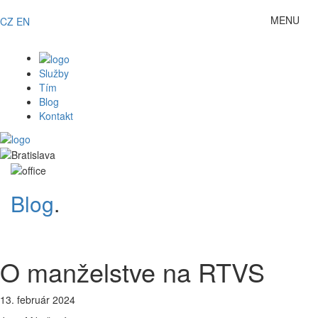
MENU
CZ
EN
Toggle
navigat
Služby
Tím
Blog
Kontakt
Blog
.
{MASNews::autoShow()}
O manželstve na RTVS
13. február 2024