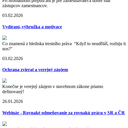
Pri hromadnom prepúšťaní je pre zamestnávateľa dobré mať
zástupcov zamestnancov.
03.02.2026
Vydíraní, výhružka a motivace
Co znamená z hlediska trestního práva “Když to neuděláš, rozbiju ti
nos?"
03.02.2026
Ochrana zvierat a verejný záujem
Konečne je verejný záujem v stavebnom zákone priamo
definovaný!
26.01.2026
Webinár - Rovnaké odmeňovanie za rovnakú prácu v SR a ČR