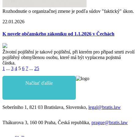
Rozhodnutie o organizačnej zmene je podľa súdov "faktický" úkon.
22.01.2026
K novele občanského zákoníku od 1.1.2026 v Čechách
Životní pojištění je takové pojištění, při kterém pro připad smrti zvolí
pojištěný obmyšlenou osobu, které má být vyplacena pojistná
částka.
1
...
3
4
5
6
7
...
25
Načítať ďalšie
Seberíniho 1, 821 03 Bratislava, Slovensko,
legal@bratis.law
Thákurova 3, 160 00 Praha, Česká republika,
prague@bratis.law